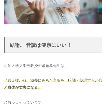
結論。 音読は健康にいい！
明治大学文学部教授の齋藤孝先生は、
『鍛え抜かれ、滋養にみちた言葉を、暗誦・朗誦すると
心
と身体が丈夫になる
』
とおっしゃっています。