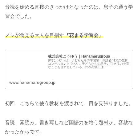
音読を始める直接のきっかけとなったのは、息子の通う学
習会でした。
メシが食える大人を目指す
『花まる学習会
』
株式会社こうゆう｜Hanamarugroup
(株)こうゆうは、子どもたちの学習塾、保護者/地域の教育
コンサルタントであり、子どもたちの思考力/生きる力を育
むことを使命としている。代表高濱正伸。
www.hanamarugroup.jp
初回、こちらで使う教材を渡されて、目を見張りました。
音読、素読み、書き写しなど国語力を培う題材が、容赦な
かったからです。