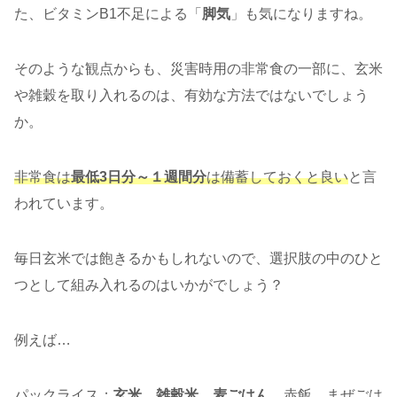
た、ビタミンB1不足による「
脚気
」も気になりますね。
そのような観点からも、災害時用の非常食の一部に、玄米
や雑穀を取り入れるのは、有効な方法ではないでしょう
か。
非常食は
最低3日分～１週間分
は備蓄しておくと良い
と言
われています。
毎日玄米では飽きるかもしれないので、選択肢の中のひと
つとして組み入れるのはいかがでしょう？
例えば…
パックライス：
玄米、雑穀米、麦ごはん
、赤飯、まぜごは